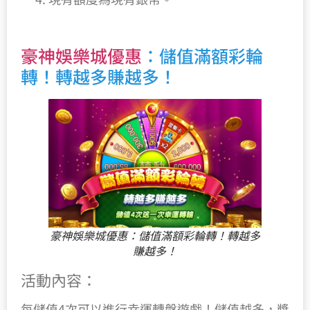
豪神娛樂城優惠
：儲值滿額彩輪
轉！轉越多賺越多！
豪神娛樂城優惠：儲值滿額彩輪轉！轉越多
賺越多！
活動內容：
每儲值4次可以進行幸運轉盤遊戲！儲值越多，獎