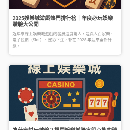
2025娛樂城遊戲熱門排行榜｜年度必玩娛樂
體驗大公開
近年來線上娛樂城遊戲的發展速度驚人，是真人百家樂、
電子拉霸（Slot）、運彩下注，都在 2025 年迎來全新升
級。