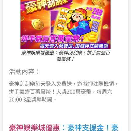
豪神娛樂城優惠：豪神刮刮樂！拼手氣營百
萬豪幣！
活動內容：
豪神刮刮樂每天登入免費送，遊戲押注隨機領，
拼手氣營百萬豪幣！大獎200萬豪幣，每周六
20:00 3星獎準時開。
豪神娛樂城優惠
：豪神支援金！豪