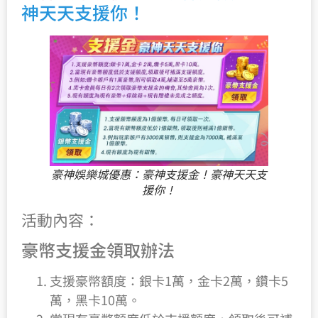
神天天支援你！
豪神娛樂城優惠：豪神支援金！豪神天天支
援你！
活動內容：
豪幣支援金領取辦法
支援豪幣額度：銀卡1萬，金卡2萬，鑽卡5
萬，黑卡10萬。