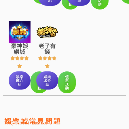
紹
活
紹
活
動
動
豪神娛
老子有
樂城
錢
娛樂
優
娛樂
優
城介
惠
城介
惠
紹
活
紹
活
動
動
娛樂城常見問題
FAQ About Casino