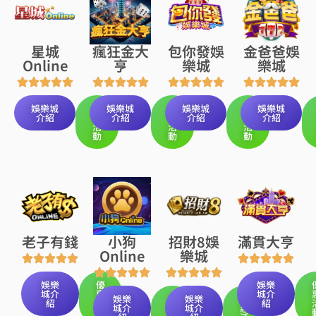
星城
瘋狂金大
包你發娛
金爸爸娛
Online
亨
樂城
樂城
娛樂城
優
娛樂城
優
娛樂城
優
娛樂城
介紹
惠
介紹
惠
介紹
惠
介紹
活
活
活
動
動
動
老子有錢
小狗
招財8娛
滿貫大亨
Online
樂城
娛樂
優
娛樂
城介
惠
城介
娛樂
優
娛樂
優
紹
活
紹
城介
惠
城介
惠
動