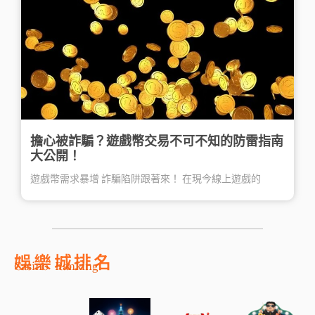
擔心被詐騙？遊戲幣交易不可不知的防雷指南
大公開！
遊戲幣需求暴增 詐騙陷阱跟著來！ 在現今線上遊戲的
娛樂城排名
Casino Ranking