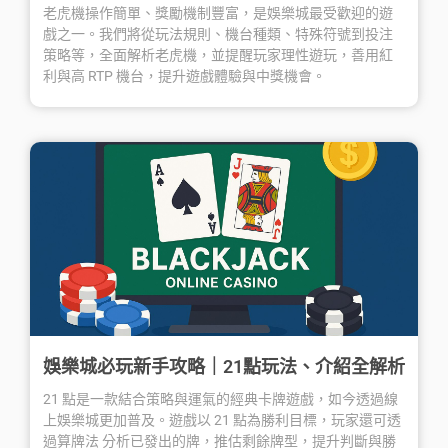
老虎機操作簡單、獎勵機制豐富，是娛樂城最受歡迎的遊
戲之一。我們將從玩法規則、機台種類、特殊符號到投注
策略等，全面解析老虎機，並提醒玩家理性遊玩，善用紅
利與高 RTP 機台，提升遊戲體驗與中獎機會。
娛樂城必玩新手攻略｜21點玩法、介紹全解析
21 點是一款結合策略與運氣的經典卡牌遊戲，如今透過線
上娛樂城更加普及。遊戲以 21 點為勝利目標，玩家還可透
過算牌法 分析已發出的牌，推估剩餘牌型，提升判斷與勝