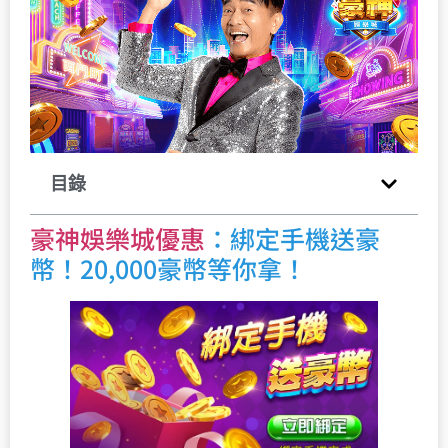
目錄
豪神娛樂城優惠
：綁定手機送豪
幣！20,000豪幣等你拿！